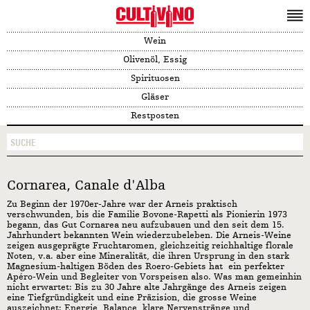
Wein
Olivenöl, Essig
Spirituosen
Gläser
Restposten
Cornarea, Canale d'Alba
Zu Beginn der 1970er-Jahre war der Arneis praktisch
verschwunden, bis die Familie Bovone-Rapetti als Pionierin 1973
begann, das Gut Cornarea neu aufzubauen und den seit dem 15.
Jahrhundert bekannten Wein wiederzubeleben. Die Arneis-Weine
zeigen ausgeprägte Fruchtaromen, gleichzeitig reichhaltige florale
Noten, v.a. aber eine Mineralität, die ihren Ursprung in den stark
Magnesium-haltigen Böden des Roero-Gebiets hat  ein perfekter
Apéro-Wein und Begleiter von Vorspeisen also. Was man gemeinhin
nicht erwartet: Bis zu 30 Jahre alte Jahrgänge des Arneis zeigen
eine Tiefgründigkeit und eine Präzision, die grosse Weine
auszeichnet: Energie, Balance, klare Nervenstränge und