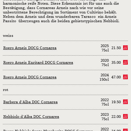
harmonische reife Noten. Diese Erkenntnis ist für uns auch die
Bestätigung, dass Cornareas Arneis nach wie vor seine
unbestrittene Berechtigung im Sortiment von Cultivino behält.
Neben dem Arneis und dem wunderbaren Tarasco  ein Arneis
Passito  überzeugen auch die beiden gebietstypischen Nebbioli.
weiss
2025
Roero Arneis DOCG Cornarea
21.50
75cl
2020
Roero Arneis Enritard DOCG Cornarea
35.00
75cl
2024
Roero Arneis DOCG Cornarea
47.00
150cl
rot
2022
Barbera d'Alba DOC Cornarea
19.50
75cl
2023
Nebbiolo d'Alba DOC Cornarea
22.00
75cl
2022