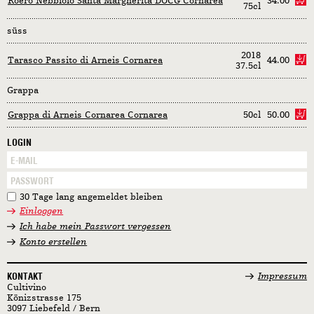
Roero Nebbiolo Santa Margherita DOCG Cornarea
34.00
75cl
süss
2018
Tarasco Passito di Arneis Cornarea
44.00
37.5cl
Grappa
Grappa di Arneis Cornarea Cornarea
50cl
50.00
LOGIN
30 Tage lang angemeldet bleiben
Einloggen
Ich habe mein Passwort vergessen
Konto erstellen
KONTAKT
Impressum
Cultivino
Könizstrasse 175
3097 Liebefeld / Bern