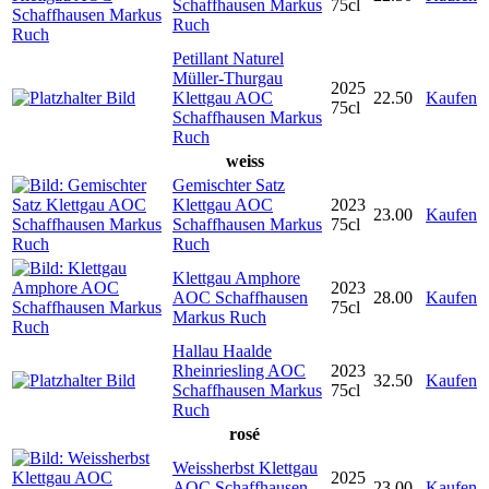
Schaffhausen Markus
75cl
Ruch
Petillant Naturel
Müller-Thurgau
2025
Klettgau AOC
22.50
Kaufen
75cl
Schaffhausen Markus
Ruch
weiss
Gemischter Satz
Klettgau AOC
2023
23.00
Kaufen
Schaffhausen Markus
75cl
Ruch
Klettgau Amphore
2023
AOC Schaffhausen
28.00
Kaufen
75cl
Markus Ruch
Hallau Haalde
Rheinriesling AOC
2023
32.50
Kaufen
Schaffhausen Markus
75cl
Ruch
rosé
Weissherbst Klettgau
2025
AOC Schaffhausen
23.00
Kaufen