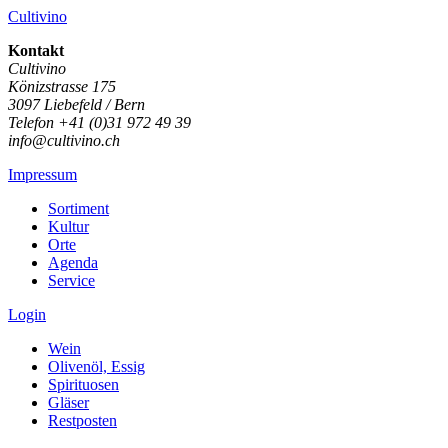
Cultivino
Kontakt
Cultivino
Könizstrasse 175
3097 Liebefeld / Bern
Telefon +41 (0)31 972 49 39
info@cultivino.ch
Impressum
Sortiment
Kultur
Orte
Agenda
Service
Login
Wein
Olivenöl, Essig
Spirituosen
Gläser
Restposten