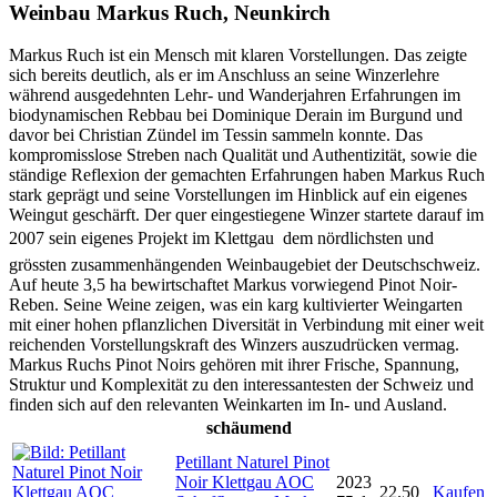
Weinbau Markus Ruch, Neunkirch
Markus Ruch ist ein Mensch mit klaren Vorstellungen. Das zeigte
sich bereits deutlich, als er im Anschluss an seine Winzerlehre
während ausgedehnten Lehr- und Wanderjahren Erfahrungen im
biodynamischen Rebbau bei Dominique Derain im Burgund und
davor bei Christian Zündel im Tessin sammeln konnte. Das
kompromisslose Streben nach Qualität und Authentizität, sowie die
ständige Reflexion der gemachten Erfahrungen haben Markus Ruch
stark geprägt und seine Vorstellungen im Hinblick auf ein eigenes
Weingut geschärft. Der quer eingestiegene Winzer startete darauf im
2007 sein eigenes Projekt im Klettgau  dem nördlichsten und
grössten zusammenhängenden Weinbaugebiet der Deutschschweiz.
Auf heute 3,5 ha bewirtschaftet Markus vorwiegend Pinot Noir-
Reben. Seine Weine zeigen, was ein karg kultivierter Weingarten
mit einer hohen pflanzlichen Diversität in Verbindung mit einer weit
reichenden Vorstellungskraft des Winzers auszudrücken vermag.
Markus Ruchs Pinot Noirs gehören mit ihrer Frische, Spannung,
Struktur und Komplexität zu den interessantesten der Schweiz und
finden sich auf den relevanten Weinkarten im In- und Ausland.
schäumend
Petillant Naturel Pinot
Noir Klettgau AOC
2023
22.50
Kaufen