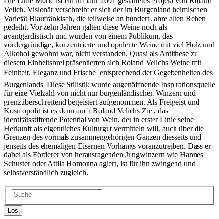
Die Linie Moric ist ein im Jahr 2001 gestartetes Projekt von Roland
Velich. Visionär verschreibt er sich der im Burgenland heimischen
Varietät Blaufränkisch, die teilweise an hundert Jahre alten Reben
gedeiht. Vor zehn Jahren galten diese Weine noch als
avantgardistisch und wurden von einem Publikum, das
vordergründige, konzentrierte und opulente Weine mit viel Holz und
Alkohol gewohnt war, nicht verstanden. Quasi als Antithese zu
diesem Einheitsbrei präsentierten sich Roland Velichs Weine mit
Feinheit, Eleganz und Frische  entsprechend der Gegebenheiten des
Burgenlands. Diese Stilistik wurde augenöffnende Inspirationsquelle
für eine Vielzahl von nicht nur burgenländischen Winzern und
grenzüberschreitend begeistert aufgenommen. Als Freigeist und
Kosmopolit ist es denn auch Roland Velichs Ziel, das
identitätsstiftende Potential von Wein, der in erster Linie seine
Herkunft als eigentliches Kulturgut vermitteln will, auch über die
Grenzen des vormals zusammengehörigen Ganzen diesseits und
jenseits des ehemaligen Eisernen Vorhangs voranzutreiben. Dass er
dabei als Förderer von herausragenden Jungwinzern wie Hannes
Schuster oder Attila Homonna agiert, ist für ihn zwingend und
selbstverständlich zugleich.
Los