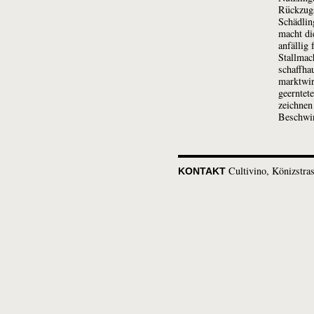
Rückzugs
Schädlin
macht di
anfällig
Stallmac
schaffha
marktwir
geerntet
zeichnen
Beschwin
Cultivino
Könizstra
KONTAKT