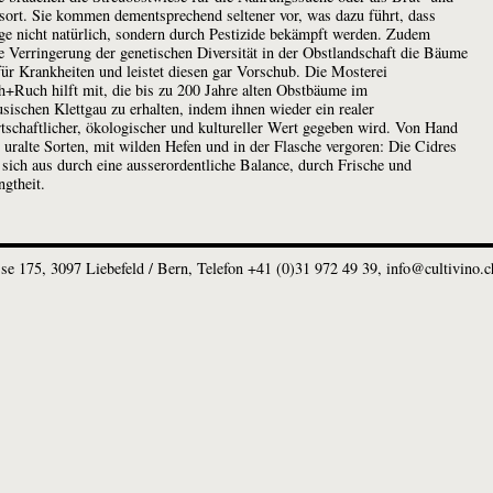
ort. Sie kommen dementsprechend seltener vor, was dazu führt, dass
ge nicht natürlich, sondern durch Pestizide bekämpft werden. Zudem
e Verringerung der genetischen Diversität in der Obstlandschaft die Bäume
 für Krankheiten und leistet diesen gar Vorschub. Die Mosterei
h+Ruch hilft mit, die bis zu 200 Jahre alten Obstbäume im
usischen Klettgau zu erhalten, indem ihnen wieder ein realer
tschaftlicher, ökologischer und kultureller Wert gegeben wird. Von Hand
e uralte Sorten, mit wilden Hefen und in der Flasche vergoren: Die Cidres
 sich aus durch eine ausserordentliche Balance, durch Frische und
gtheit.
sse 175
3097 Liebefeld / Bern
Telefon +41 (0)31 972 49 39
info@cultivino.c