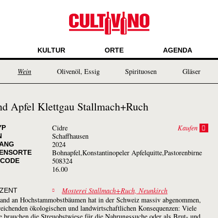
KULTUR
ORTE
AGENDA
Wein
Olivenöl, Essig
Spirituosen
Gläser
und Apfel Klettgau Stallmach+Ruch
Kaufen
Cidre
YP
Schaffhausen
N
2024
ANG
Bohnapfel,Konstantinopeler Apfelquitte,Pastorenbirne
ENSORTE
508324
CODE
16.00
Mosterei Stallmach+Ruch, Neunkirch
ZENT
tand an Hochstammobstbäumen hat in der Schweiz massiv abgenommen,
reichenden ökologischen und landwirtschaftlichen Konsequenzen: Viele
e brauchen die Streuobstwiese für die Nahrungssuche oder als Brut- und