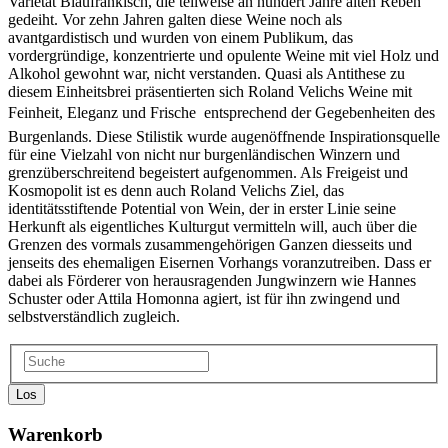
Varietät Blaufränkisch, die teilweise an hundert Jahre alten Reben
gedeiht. Vor zehn Jahren galten diese Weine noch als
avantgardistisch und wurden von einem Publikum, das
vordergründige, konzentrierte und opulente Weine mit viel Holz und
Alkohol gewohnt war, nicht verstanden. Quasi als Antithese zu
diesem Einheitsbrei präsentierten sich Roland Velichs Weine mit
Feinheit, Eleganz und Frische  entsprechend der Gegebenheiten des
Burgenlands. Diese Stilistik wurde augenöffnende Inspirationsquelle
für eine Vielzahl von nicht nur burgenländischen Winzern und
grenzüberschreitend begeistert aufgenommen. Als Freigeist und
Kosmopolit ist es denn auch Roland Velichs Ziel, das
identitätsstiftende Potential von Wein, der in erster Linie seine
Herkunft als eigentliches Kulturgut vermitteln will, auch über die
Grenzen des vormals zusammengehörigen Ganzen diesseits und
jenseits des ehemaligen Eisernen Vorhangs voranzutreiben. Dass er
dabei als Förderer von herausragenden Jungwinzern wie Hannes
Schuster oder Attila Homonna agiert, ist für ihn zwingend und
selbstverständlich zugleich.
Los
Warenkorb