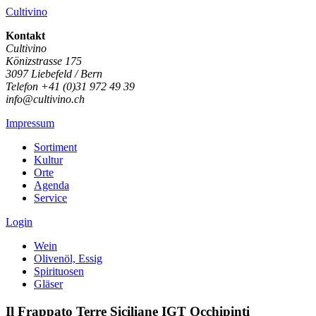
Cultivino
Kontakt
Cultivino
Könizstrasse 175
3097 Liebefeld / Bern
Telefon +41 (0)31 972 49 39
info@cultivino.ch
Impressum
Sortiment
Kultur
Orte
Agenda
Service
Login
Wein
Olivenöl, Essig
Spirituosen
Gläser
Il Frappato Terre Siciliane IGT Occhipinti