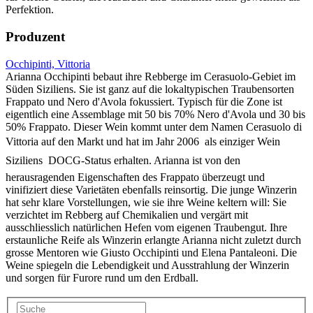
Perfektion.
Produzent
Occhipinti, Vittoria
Arianna Occhipinti bebaut ihre Rebberge im Cerasuolo-Gebiet im
Süden Siziliens. Sie ist ganz auf die lokaltypischen Traubensorten
Frappato und Nero d'Avola fokussiert. Typisch für die Zone ist
eigentlich eine Assemblage mit 50 bis 70% Nero d'Avola und 30 bis
50% Frappato. Dieser Wein kommt unter dem Namen Cerasuolo di
Vittoria auf den Markt und hat im Jahr 2006  als einziger Wein
Siziliens  DOCG-Status erhalten. Arianna ist von den
herausragenden Eigenschaften des Frappato überzeugt und
vinifiziert diese Varietäten ebenfalls reinsortig. Die junge Winzerin
hat sehr klare Vorstellungen, wie sie ihre Weine keltern will: Sie
verzichtet im Rebberg auf Chemikalien und vergärt mit
ausschliesslich natürlichen Hefen vom eigenen Traubengut. Ihre
erstaunliche Reife als Winzerin erlangte Arianna nicht zuletzt durch
grosse Mentoren wie Giusto Occhipinti und Elena Pantaleoni. Die
Weine spiegeln die Lebendigkeit und Ausstrahlung der Winzerin
und sorgen für Furore rund um den Erdball.