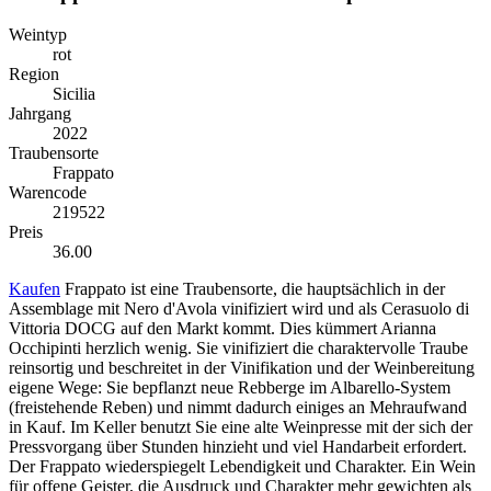
Weintyp
rot
Region
Sicilia
Jahrgang
2022
Traubensorte
Frappato
Warencode
219522
Preis
36.00
Kaufen
Frappato ist eine Traubensorte, die hauptsächlich in der
Assemblage mit Nero d'Avola vinifiziert wird und als Cerasuolo di
Vittoria DOCG auf den Markt kommt. Dies kümmert Arianna
Occhipinti herzlich wenig. Sie vinifiziert die charaktervolle Traube
reinsortig und beschreitet in der Vinifikation und der Weinbereitung
eigene Wege: Sie bepflanzt neue Rebberge im Albarello-System
(freistehende Reben) und nimmt dadurch einiges an Mehraufwand
in Kauf. Im Keller benutzt Sie eine alte Weinpresse mit der sich der
Pressvorgang über Stunden hinzieht und viel Handarbeit erfordert.
Der Frappato wiederspiegelt Lebendigkeit und Charakter. Ein Wein
für offene Geister, die Ausdruck und Charakter mehr gewichten als