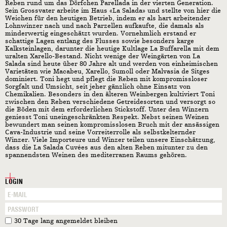
Reben rund um das Dörfchen Parellada in der vierten Generation.
Sein Grossvater arbeite im Haus «La Salada» und stellte von hier die
Weichen für den heutigen Betrieb, indem er als hart arbeitender
Lohnwinzer nach und nach Parzellen aufkaufte, die damals als
minderwertig eingeschätzt wurden. Vornehmlich erstand er
schattige Lagen entlang des Flusses sowie besonders karge
Kalksteinlagen, darunter die heutige Kultlage La Buffarella mit dem
uralten Xarello-Bestand. Nicht wenige der Weingärten von La
Salada sind heute über 80 Jahre alt und werden von einheimischen
Varietäten wie Macabeu, Xarello, Sumoll oder Malvasia de Sitges
dominiert. Toni hegt und pflegt die Reben mit kompromissloser
Sorgfalt und Umsicht, seit jeher gänzlich ohne Einsatz von
Chemikalien. Besonders in den älteren Weinbergen kultiviert Toni
zwischen den Reben verschiedene Getreidesorten und versorgt so
die Böden mit dem erforderlichen Stickstoff. Unter den Winzern
geniesst Toni uneingeschränkten Respekt. Nebst seinen Weinen
bewundert man seinen kompromisslosen Bruch mit der ansässigen
Cava-Industrie und seine Vorreiterrolle als selbstkelternder
Winzer. Viele Importeure und Winzer teilen unsere Einschätzung,
dass die La Salada Cuvées aus den alten Reben mitunter zu den
spannendsten Weinen des mediterranen Raums gehören.
LOGIN
30 Tage lang angemeldet bleiben