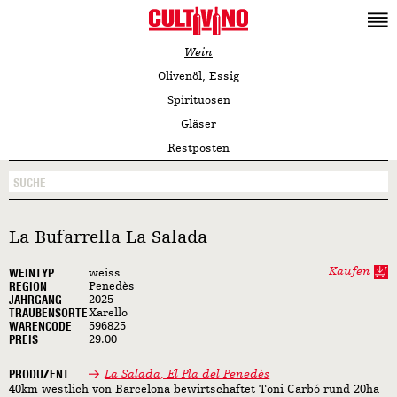
Wein
Olivenöl, Essig
Spirituosen
Gläser
Restposten
La Bufarrella La Salada
Kaufen
WEINTYP
weiss
REGION
Penedès
JAHRGANG
2025
TRAUBENSORTE
Xarello
WARENCODE
596825
PREIS
29.00
PRODUZENT
La Salada, El Pla del Penedès
40km westlich von Barcelona bewirtschaftet Toni Carbó rund 20ha