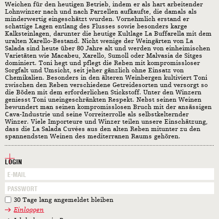
Weichen für den heutigen Betrieb, indem er als hart arbeitender
Lohnwinzer nach und nach Parzellen aufkaufte, die damals als
minderwertig eingeschätzt wurden. Vornehmlich erstand er
schattige Lagen entlang des Flusses sowie besonders karge
Kalksteinlagen, darunter die heutige Kultlage La Buffarella mit dem
uralten Xarello-Bestand. Nicht wenige der Weingärten von La
Salada sind heute über 80 Jahre alt und werden von einheimischen
Varietäten wie Macabeu, Xarello, Sumoll oder Malvasia de Sitges
dominiert. Toni hegt und pflegt die Reben mit kompromissloser
Sorgfalt und Umsicht, seit jeher gänzlich ohne Einsatz von
Chemikalien. Besonders in den älteren Weinbergen kultiviert Toni
zwischen den Reben verschiedene Getreidesorten und versorgt so
die Böden mit dem erforderlichen Stickstoff. Unter den Winzern
geniesst Toni uneingeschränkten Respekt. Nebst seinen Weinen
bewundert man seinen kompromisslosen Bruch mit der ansässigen
Cava-Industrie und seine Vorreiterrolle als selbstkelternder
Winzer. Viele Importeure und Winzer teilen unsere Einschätzung,
dass die La Salada Cuvées aus den alten Reben mitunter zu den
spannendsten Weinen des mediterranen Raums gehören.
LOGIN
30 Tage lang angemeldet bleiben
Einloggen