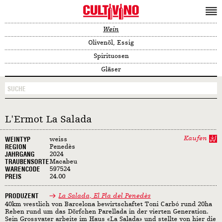
Wein
Olivenöl, Essig
Spirituosen
Gläser
L'Ermot La Salada
Kaufen
WEINTYP
weiss
REGION
Penedès
JAHRGANG
2024
TRAUBENSORTE
Macabeu
WARENCODE
597524
PREIS
24.00
PRODUZENT
La Salada, El Pla del Penedès
40km westlich von Barcelona bewirtschaftet Toni Carbó rund 20ha
Reben rund um das Dörfchen Parellada in der vierten Generation.
Sein Grossvater arbeite im Haus «La Salada» und stellte von hier die