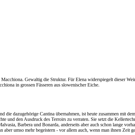
acchiona. Gewaltig die Struktur. Für Elena widerspiegelt dieser Wein d
cchiona in grossen Fässeren aus slowenischer Eiche.
 und die dazugehörige Cantina übernahmen, ist heute zusammen mit dem
e und den Ausdruck des Terroirs zu verraten. Sie setzt die Kellertechn
Malvasia, Barbera und Bonarda, anderseits aber auch schon lange vor
ann aber umso mehr begeistern - vor allem auch, wenn man ihnen Zeit g