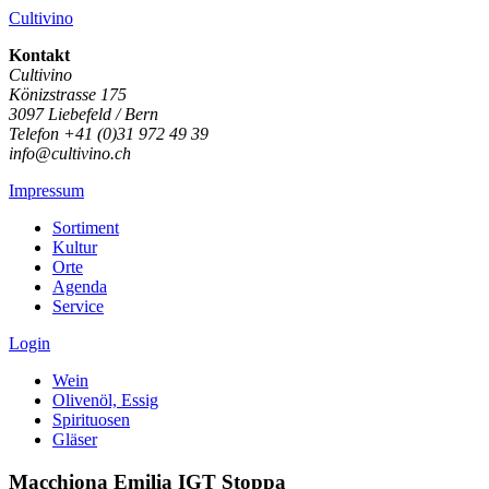
Cultivino
Kontakt
Cultivino
Könizstrasse 175
3097 Liebefeld / Bern
Telefon +41 (0)31 972 49 39
info@cultivino.ch
Impressum
Sortiment
Kultur
Orte
Agenda
Service
Login
Wein
Olivenöl, Essig
Spirituosen
Gläser
Macchiona Emilia IGT Stoppa