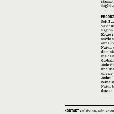
stammt 
Begleit
PRODUZ
Seit P
Vater u
Region 
Heute s
sowie s
ohne Zw
Natur; 
domini
nie dar
Globali
Jede Re
und die
unsere 
Jedes J
keine s
Natur b
dessen 
KONTAKT
Cultivino
Könizstr