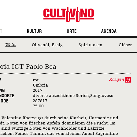
T
KULTUR
ORTE
AGENDA
Wein
Olivenöl, Essig
Spirituosen
Gläser
ria IGT Paolo Bea
Kaufen
P
rot
Umbria
NG
2017
NSORTE
diverse autochthone Sorten,Sangiovese
CODE
287817
75.00
 Valentino überzeugt durch seine Klarheit, Harmonie und
eit. Noten von frischen Äpfeln dominieren die Frucht. Im
 sind würzige Noten von Wachholder und Lakritze
chen. Feines Tannin, das vom kleinen Anteil Sagrantino