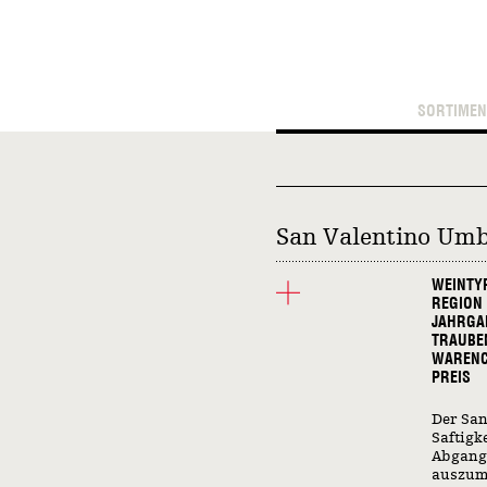
SORTIMEN
San Valentino Umb
WEINTY
REGION
JAHRGA
TRAUBE
WAREN
PREIS
Der San
Saftigk
Abgang
auszuma