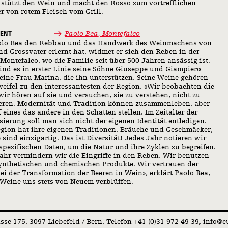
stützt den Wein und macht den Rosso zum vortrefflichen
er von rotem Fleisch vom Grill.
ENT
Paolo Bea, Montefalco
aolo Bea den Rebbau und das Handwerk des Weinmachens von
nd Grossvater erlernt hat, widmet er sich den Reben in der
Montefalco, wo die Familie seit über 500 Jahren ansässig ist.
ind es in erster Linie seine Söhne Giuseppe und Giampiero
eine Frau Marina, die ihn unterstützen. Seine Weine gehören
eifel zu den interessantesten der Region. «Wir beobachten die
wir hören auf sie und versuchen, sie zu verstehen, nicht zu
eren. Modernität und Tradition können zusammenleben, aber
f eines das andere in den Schatten stellen. Im Zeitalter der
sierung soll man sich nicht der eigenen Identität entledigen.
gion hat ihre eigenen Traditionen, Bräuche und Geschmäcker,
 sind einzigartig. Das ist Diversität! Jedes Jahr notieren wir
spezifischen Daten, um die Natur und ihre Zyklen zu begreifen.
ahr vermindern wir die Eingriffe in den Reben. Wir benutzen
ynthetischen und chemischen Produkte. Wir vertrauen der
ei der Transformation der Beeren in Wein», erklärt Paolo Bea,
Weine uns stets von Neuem verblüffen.
asse 175
3097 Liebefeld / Bern
Telefon +41 (0)31 972 49 39
info@cu