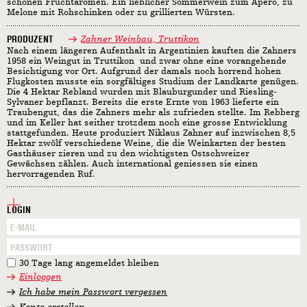
schönen Fruchtaromen. Ein lieblicher Sommerwein zum Apero, zu
Melone mit Rohschinken oder zu grillierten Würsten.
PRODUZENT
Zahner Weinbau, Truttikon
Nach einem längeren Aufenthalt in Argentinien kauften die Zahners
1958 ein Weingut in Truttikon  und zwar ohne eine vorangehende
Besichtigung vor Ort. Aufgrund der damals noch horrend hohen
Flugkosten musste ein sorgfältiges Studium der Landkarte genügen.
Die 4 Hektar Rebland wurden mit Blauburgunder und Riesling-
Sylvaner bepflanzt. Bereits die erste Ernte von 1963 lieferte ein
Traubengut, das die Zahners mehr als zufrieden stellte. Im Rebberg
und im Keller hat seither trotzdem noch eine grosse Entwicklung
stattgefunden. Heute produziert Niklaus Zahner auf inzwischen 8,5
Hektar zwölf verschiedene Weine, die die Weinkarten der besten
Gasthäuser zieren und zu den wichtigsten Ostschweizer
Gewächsen zählen. Auch international geniessen sie einen
hervorragenden Ruf.
LOGIN
30 Tage lang angemeldet bleiben
Einloggen
Ich habe mein Passwort vergessen