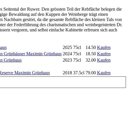
 Seitental der Ruwer. Den grössten Teil der Rebfläche belegen die
zügige Bewaldung auf den Kuppen der Weinberge trägt einen
m Nachbarn gestört, da die gesamte Rebfläche des kleinen Tals von
nter der Federführung des charismatischen und weinbegeisterten Dr.
ssern vergoren, und selbst einfache Kabinette erfreuen sich auch
haus
2025
75cl
14.50
Kaufen
in Grünhäuser Maximin Grünhaus
2024
75cl
18.50
Kaufen
in Grünhaus
2023
75cl
32.00
Kaufen
r-Reserve Maximin Grünhaus
2018
37.5cl
79.00
Kaufen