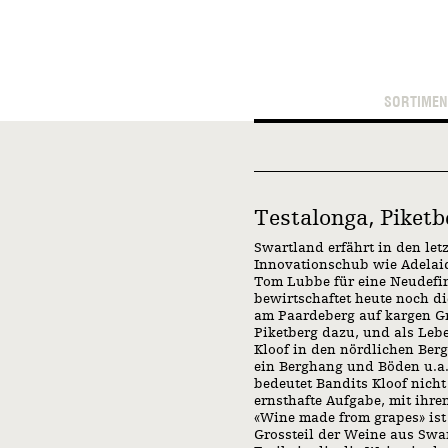
SORTIMEN
Testalonga, Piketb
Swartland erfährt in den le
Innovationschub wie Adelai
Tom Lubbe für eine Neudefin
bewirtschaftet heute noch d
am Paardeberg auf kargen Gr
Piketberg dazu, und als Le
Kloof in den nördlichen Berge
ein Berghang und Böden u.a.
bedeutet Bandits Kloof nich
ernsthafte Aufgabe, mit ihre
«Wine made from grapes» is
Grossteil der Weine aus Swar