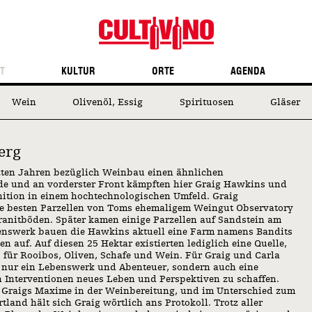
T
KULTUR
ORTE
AGENDA
Wein
Olivenöl, Essig
Spirituosen
Gläser
erg
tzten Jahren bezüglich Weinbau einen ähnlichen
de und an vorderster Front kämpften hier Graig Hawkins und
ition in einem hochtechnologischen Umfeld. Graig
ie besten Parzellen von Toms ehemaligem Weingut Observatory
anitböden. Später kamen einige Parzellen auf Sandstein am
benswerk bauen die Hawkins aktuell eine Farm namens Bandits
n auf. Auf diesen 25 Hektar existierten lediglich eine Quelle,
 für Rooibos, Oliven, Schafe und Wein. Für Graig und Carla
t nur ein Lebenswerk und Abenteuer, sondern auch eine
n Interventionen neues Leben und Perspektiven zu schaffen.
t Graigs Maxime in der Weinbereitung, und im Unterschied zum
tland hält sich Graig wörtlich ans Protokoll. Trotz aller