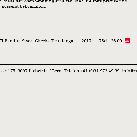
er Phase der Weinbereitung erhalten, sind sie stets präzise und
 äusserst bekömmlich.
El Bandito Sweet Cheeks Testalonga
2017
75cl
36.00
asse 175
3097 Liebefeld / Bern
Telefon +41 (0)31 972 49 39
info@cu