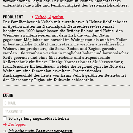
verschiedenen Lagen dar. Der Ausbau in kleinen Eichenfässern
unterstützt die Fülle und Feinfruchtigkeit des Seewinkelcharakters.
PRODUZENT
Velich, Apetlon
Der Familienbetrieb Velich mit zurzeit etwa 9 Hektar Rebfläche ist
in Apetlon mitten im Nationalpark Neusiedlersee/Seewinkel
beheimatet. 1990 beschlossen die Brüder Roland und Heinz, den
Weinbau zu intensivieren mit dem Ziel, die von der Natur
gegebenen Möglichkeiten sowohl im Weingarten als auch im Keller
in bestmögliche Qualität umzusetzen. Es werden ausschliesslich
Weissweine produziert, die Sorte, Boden und Region gerecht
werden. Die Trauben werden in möglichst hoher und harmonischer
Reife geerntet und ohne übertriebene und strapazierende
Kellertechnik vinifiziert. Einzige Konzession ist die Verwendung
französischer Eichenfässer, welche die regionaltypische Note der
Weine um eine Dimension erweitern. Internationales
Aushängeschild des heute von Heinz Velich geführten Betriebs ist
der Chardonnay Tiglat, ein Kultwein schlechthin.
LOGIN
30 Tage lang angemeldet bleiben
Einloggen
Ich habe mein Passwort vergessen