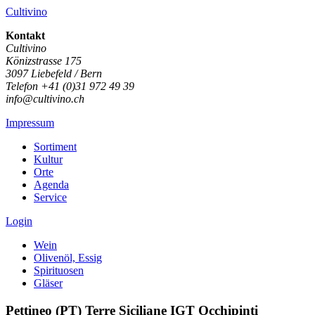
Cultivino
Kontakt
Cultivino
Könizstrasse 175
3097 Liebefeld / Bern
Telefon +41 (0)31 972 49 39
info@cultivino.ch
Impressum
Sortiment
Kultur
Orte
Agenda
Service
Login
Wein
Olivenöl, Essig
Spirituosen
Gläser
Pettineo (PT) Terre Siciliane IGT Occhipinti