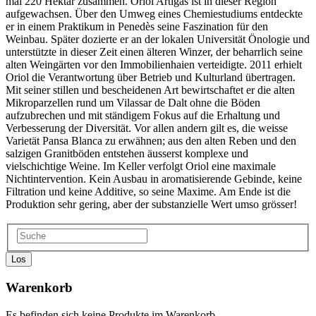
mal 220 Hektar zusammen. Oriol Artigas ist in dieser Region
aufgewachsen. Über den Umweg eines Chemiestudiums entdeckte
er in einem Praktikum in Penedès seine Faszination für den
Weinbau. Später dozierte er an der lokalen Universität Önologie und
unterstützte in dieser Zeit einen älteren Winzer, der beharrlich seine
alten Weingärten vor den Immobilienhaien verteidigte. 2011 erhielt
Oriol die Verantwortung über Betrieb und Kulturland übertragen.
Mit seiner stillen und bescheidenen Art bewirtschaftet er die alten
Mikroparzellen rund um Vilassar de Dalt ohne die Böden
aufzubrechen und mit ständigem Fokus auf die Erhaltung und
Verbesserung der Diversität. Vor allen andern gilt es, die weisse
Varietät Pansa Blanca zu erwähnen; aus den alten Reben und den
salzigen Granitböden entstehen äusserst komplexe und
vielschichtige Weine. Im Keller verfolgt Oriol eine maximale
Nichtintervention. Kein Ausbau in aromatisierende Gebinde, keine
Filtration und keine Additive, so seine Maxime. Am Ende ist die
Produktion sehr gering, aber der substanzielle Wert umso grösser!
Los
Warenkorb
Es befinden sich keine Produkte im Warenkorb..