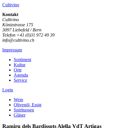
Cultivino
Kontakt
Cultivino
Könizstrasse 175
3097 Liebefeld / Bern
Telefon +41 (0)31 972 49 39
info@cultivino.ch
Impressum
Sortiment
Kultur
Orte
Agenda
Service
Login
Wein
Olivenöl, Essig
Spirituosen
Gläser
Ramiru dels Bardissots Alella VdT Artigas