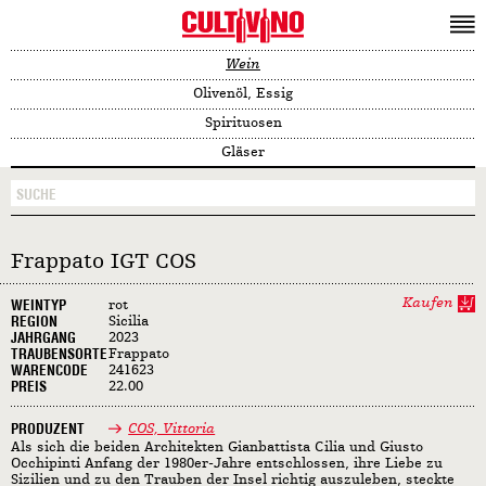
Wein
Olivenöl, Essig
Spirituosen
Gläser
Frappato IGT COS
Kaufen
WEINTYP
rot
REGION
Sicilia
JAHRGANG
2023
TRAUBENSORTE
Frappato
WARENCODE
241623
PREIS
22.00
PRODUZENT
COS, Vittoria
Als sich die beiden Architekten Gianbattista Cilia und Giusto
Occhipinti Anfang der 1980er-Jahre entschlossen, ihre Liebe zu
Sizilien und zu den Trauben der Insel richtig auszuleben, steckte