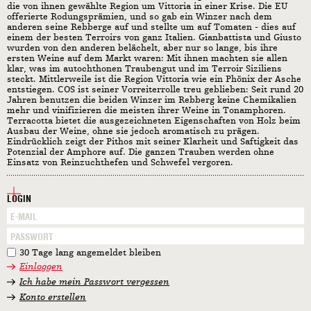
die von ihnen gewählte Region um Vittoria in einer Krise. Die EU
offerierte Rodungsprämien, und so gab ein Winzer nach dem
anderen seine Rebberge auf und stellte um auf Tomaten - dies auf
einem der besten Terroirs von ganz Italien. Gianbattista und Giusto
wurden von den anderen belächelt, aber nur so lange, bis ihre
ersten Weine auf dem Markt waren: Mit ihnen machten sie allen
klar, was im autochthonen Traubengut und im Terroir Siziliens
steckt. Mittlerweile ist die Region Vittoria wie ein Phönix der Asche
entstiegen. COS ist seiner Vorreiterrolle treu geblieben: Seit rund 20
Jahren benutzen die beiden Winzer im Rebberg keine Chemikalien
mehr und vinifizieren die meisten ihrer Weine in Tonamphoren.
Terracotta bietet die ausgezeichneten Eigenschaften von Holz beim
Ausbau der Weine, ohne sie jedoch aromatisch zu prägen.
Eindrücklich zeigt der Pithos mit seiner Klarheit und Saftigkeit das
Potenzial der Amphore auf. Die ganzen Trauben werden ohne
Einsatz von Reinzuchthefen und Schwefel vergoren.
LOGIN
30 Tage lang angemeldet bleiben
Einloggen
Ich habe mein Passwort vergessen
Konto erstellen