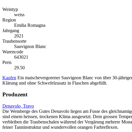
Weintyp
weiss
Region
Emilia Romagna
Jahrgang
2021
Traubensorte
Sauvignon Blanc
Warencode
643021
Preis
29.50
Kaufen
Ein maischevergorener Sauvignon Blanc von über 30-jährigen 
Klärung und ohne Schwefelzusatz in Flaschen abgefüllt.
Produzent
Denavolo, Travo
Die Weinberge des Gutes Denavolo liegen am Fusse des gleichnamige
sind einem heissen, trockenen Klima ausgesetzt. Dem grossen Tempe
verbleiben die Traubenschalen während der Vergärung mehrere Monat
feiner Tanninstruktur und wundervollen orangen Farbreflexen.