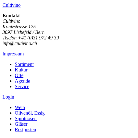
Cultivino
Kontakt
Cultivino
Könizstrasse 175
3097 Liebefeld / Bern
Telefon +41 (0)31 972 49 39
info@cultivino.ch
Impressum
Sortiment
Kultur
Orte
Agenda
Service
Login
Wein
Olivenöl, Essig
Spirituosen
Gläser
Restposten