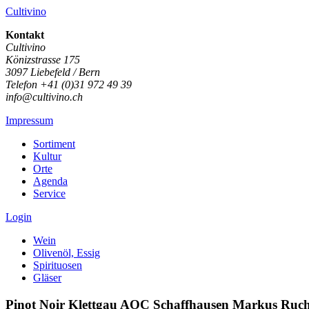
Cultivino
Kontakt
Cultivino
Könizstrasse 175
3097 Liebefeld / Bern
Telefon +41 (0)31 972 49 39
info@cultivino.ch
Impressum
Sortiment
Kultur
Orte
Agenda
Service
Login
Wein
Olivenöl, Essig
Spirituosen
Gläser
Pinot Noir Klettgau AOC Schaffhausen Markus Ruc