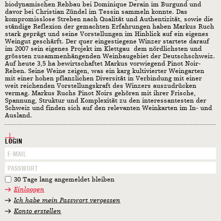
biodynamischen Rebbau bei Dominique Derain im Burgund und
davor bei Christian Zündel im Tessin sammeln konnte. Das
kompromisslose Streben nach Qualität und Authentizität, sowie die
ständige Reflexion der gemachten Erfahrungen haben Markus Ruch
stark geprägt und seine Vorstellungen im Hinblick auf ein eigenes
Weingut geschärft. Der quer eingestiegene Winzer startete darauf
im 2007 sein eigenes Projekt im Klettgau  dem nördlichsten und
grössten zusammenhängenden Weinbaugebiet der Deutschschweiz.
Auf heute 3,5 ha bewirtschaftet Markus vorwiegend Pinot Noir-
Reben. Seine Weine zeigen, was ein karg kultivierter Weingarten
mit einer hohen pflanzlichen Diversität in Verbindung mit einer
weit reichenden Vorstellungskraft des Winzers auszudrücken
vermag. Markus Ruchs Pinot Noirs gehören mit ihrer Frische,
Spannung, Struktur und Komplexität zu den interessantesten der
Schweiz und finden sich auf den relevanten Weinkarten im In- und
Ausland.
LOGIN
30 Tage lang angemeldet bleiben
Einloggen
Ich habe mein Passwort vergessen
Konto erstellen